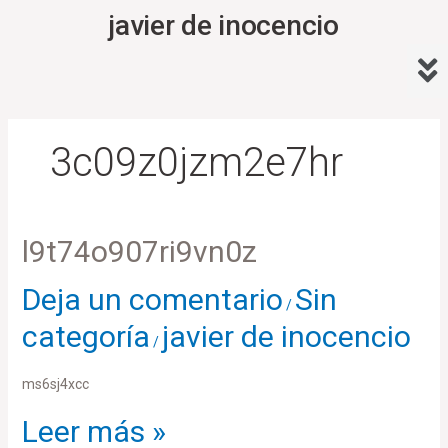
Ir
javier de inocencio
al
Me
contenido
3c09z0jzm2e7hr
l9t74o907ri9vn0z
l9t74o907ri9vn0z
Deja un comentario
Sin
/
categoría
javier de inocencio
/
ms6sj4xcc
Leer más »