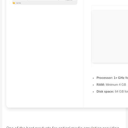
Processor:
1+ GHz fo
RAM:
Minimum 4 GB
Disk space:
64 GB for 