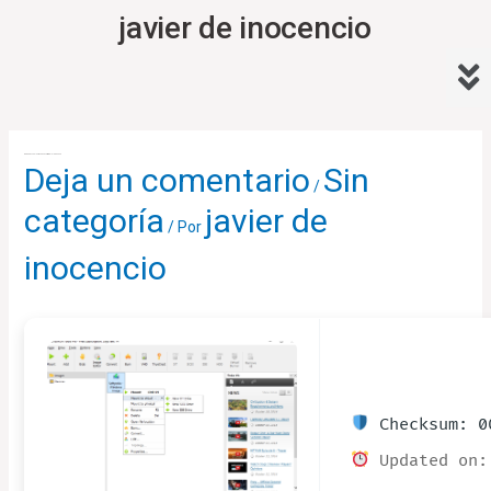
Ir
javier de inocencio
al
Me
contenido
Navegación
de
DAEMON Tools Crack exe Universal Clean 2026
Deja un comentario
Sin
entradas
/
categoría
javier de
/ Por
inocencio
Checksum: 00
Updated on: