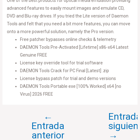
One of the best products for optical media emulation providing
advanced features to easily mount images and emulate CD,
DVD and Blu-ray drives. If you tried the Lite version of Daemon
Tools and felt that you need a bit more features, you can move
onto a more powerful solution, namely the Pro version.
Free patcher bypasses online checks & telemetry
DAEMON Tools Pre-Activated [Lifetime] x86-x64 Latest
Genuine FREE
License key override tool for trial software
DAEMON Tools Crack for PC Final [Latest] .zip
License bypass patch for trial and demo versions
DAEMON Tools Portable exe [100% Worked] x64 [no
Virus] 2026 FREE
←
Entrad
Entrada
siguien
anterior
→