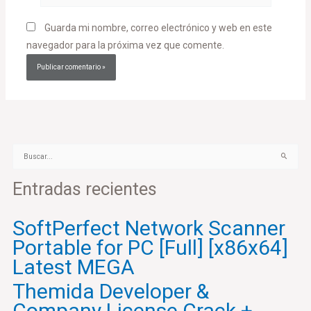
Guarda mi nombre, correo electrónico y web en este
navegador para la próxima vez que comente.
B
u
Entradas recientes
s
c
a
SoftPerfect Network Scanner
r
Portable for PC [Full] [x86x64]
p
o
Latest MEGA
r
Themida Developer &
:
Company License Crack +