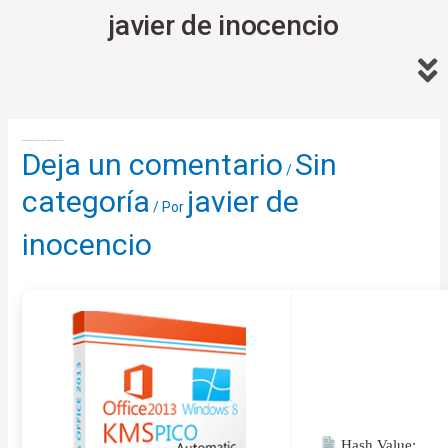
Ir
javier de inocencio
al
Me
contenido
Navegación
de
KMSpico office 2024 Cracked All Versions no Virus Tested
Deja un comentario
Sin
entradas
/
categoría
javier de
/ Por
inocencio
Hash Value: