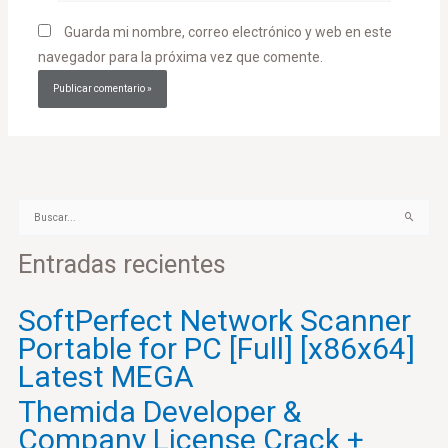
Guarda mi nombre, correo electrónico y web en este
navegador para la próxima vez que comente.
B
u
Entradas recientes
s
c
a
SoftPerfect Network Scanner
r
Portable for PC [Full] [x86x64]
p
o
Latest MEGA
r
Themida Developer &
:
Company License Crack +