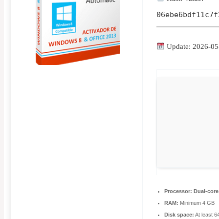
06ebe6bdf11c7f
Update: 2026-05
Processor:
Dual-core 
RAM:
Minimum 4 GB
Disk space:
At least 6