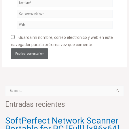
Nombre*
Correo
electrónico*
Web
Guarda mi nombre, correo electrónico y web en este
navegador para la próxima vez que comente.
B
u
Entradas recientes
s
c
a
SoftPerfect Network Scanner
r
Portable for PC [Full] [x86x64]
p