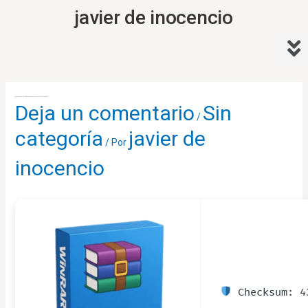
Ir
javier de inocencio
al
Me
contenido
Navegación
de
WinRAR 6.11 Full-Activated Clean [x86x64] [Stable] Unlimited
Deja un comentario
Sin
entradas
/
categoría
javier de
/ Por
inocencio
Checksum: 43