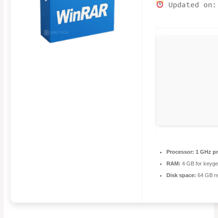
Updated on:
Processor:
1 GHz pr
RAM:
4 GB for keyg
Disk space:
64 GB re